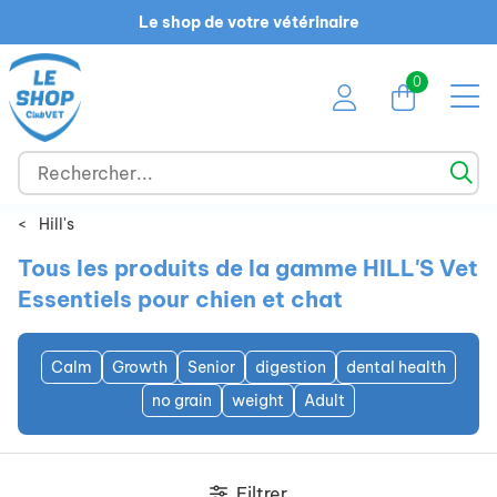
Le shop de votre vétérinaire
0
<
Hill's
Tous les produits de la gamme HILL'S Vet
Essentiels pour chien et chat
Calm
Growth
Senior
digestion
dental health
no grain
weight
Adult
Filtrer