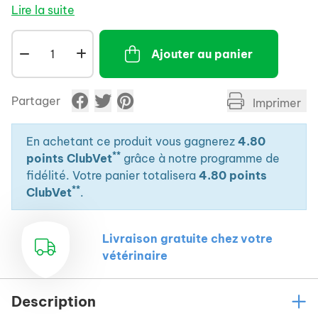
La queue duveteuse en mouvement ajoute à l’excitation, sans oublier
Lire la suite
l’herbe à chat d’origine nord-américaine au parfum puissant
généreusement incorporée pour inciter encore plus à jouer. Ne soyez
pas étonné si le Kickeroo devient le jouet préféré de votre chat.
Ajouter au panier
Partager
Imprimer
En achetant ce produit vous gagnerez
4.80
**
points ClubVet
grâce à notre programme de
fidélité. Votre panier totalisera
4.80 points
**
ClubVet
.
Livraison gratuite chez votre
vétérinaire
Description