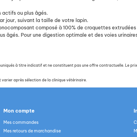
 actifs ou plus âgés.
r jour, suivant la taille de votre lapin.
monocomposant composé à 100% de croquettes extrudées à
lus âgés. Pour une digestion optimale et des voies urinair
iqués à titre indicatif et ne constituent pas une offre contractuelle. Le prix 
 varier après sélection de la clinique vétérinaire.
Mon compte
I
Mes commandes
C
Mes retours de marchandise
M