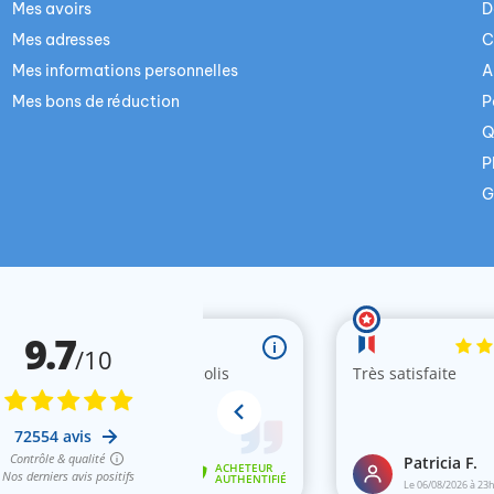
Mes avoirs
D
Mes adresses
C
Mes informations personnelles
A
Mes bons de réduction
P
Q
P
G