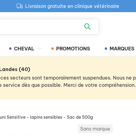
Livraison gratuite en clinique vétérinaire
Paiement 100% sécurisé
Retour produit gratuit en clinique
Livraison gratuite en clinique vétérinaire
CHEVAL
PROMOTIONS
MARQUES
 Landes (40)
 de ces secteurs sont temporairement suspendues. Nous ne
 le service dès que possible. Merci de votre compréhension.
ni Sensitive - lapins sensibles - Sac de 500g
Sans marque