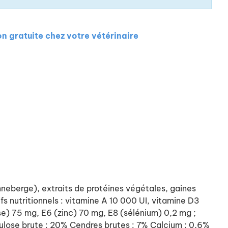
on gratuite chez votre vétérinaire
nneberge), extraits de protéines végétales, gaines
fs nutritionnels : vitamine A 10 000 UI, vitamine D3
se) 75 mg, E6 (zinc) 70 mg, E8 (sélénium) 0,2 mg ;
lulose brute : 20% Cendres brutes : 7% Calcium : 0,6%