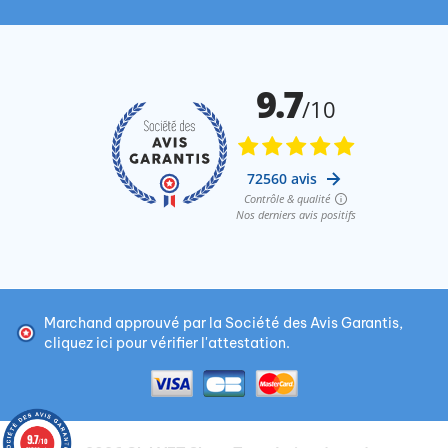
Marchand approuvé par la Société des Avis Garantis,
cliquez ici pour vérifier l'attestation
.
9.7
/10