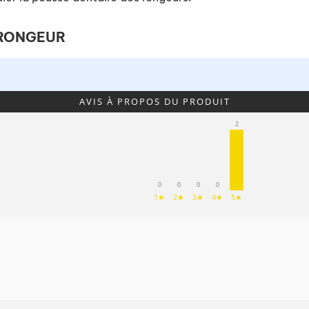
 RONGEUR
AVIS À PROPOS DU PRODUIT
2
0
0
0
0
1★
2★
3★
4★
5★