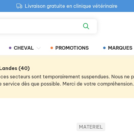
Livraison gratuite en clinique vétérinaire
Paiement 100% sécurisé
Retour produit gratuit en clinique
Livraison gratuite en clinique vétérinaire
CHEVAL
PROMOTIONS
MARQUES
 Landes (40)
 de ces secteurs sont temporairement suspendues. Nous ne
 le service dès que possible. Merci de votre compréhension.
MATERIEL