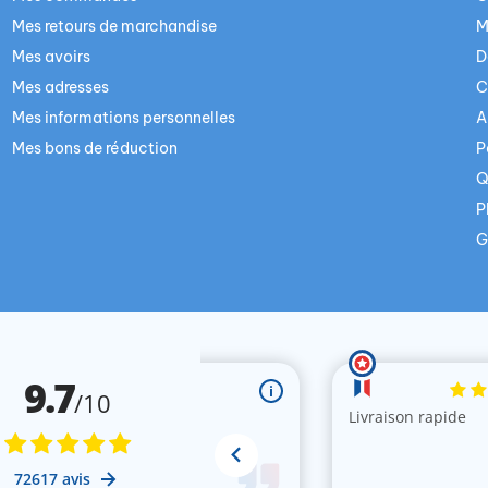
Mes retours de marchandise
M
Mes avoirs
D
Mes adresses
C
Mes informations personnelles
A
Mes bons de réduction
P
Q
P
G