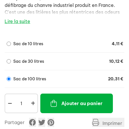
défibrage du chanvre industriel produit en France.
C'est une des litières les plus rétentrices des odeurs
des petits animaux et convient aux animaux les plus
Lire la suite
fragiles sur le plan respiratoire. Elle joue sont rô,le
d'isolant thermique, votre animal reste bien au chaud.
Sac de 10 litres
4,11 €
Sac de 30 litres
10,12 €
Sac de 100 litres
20,31 €
Ajouter au panier
Partager
Imprimer