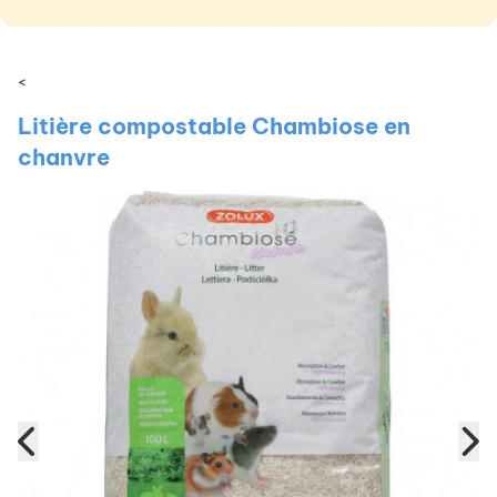
<
Litière compostable Chambiose en
chanvre