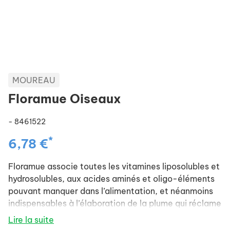
MOUREAU
Floramue Oiseaux
- 8461522
*
6,78 €
Floramue associe toutes les vitamines liposolubles et
hydrosolubles, aux acides aminés et oligo-éléments
pouvant manquer dans l’alimentation, et néanmoins
indispensables à l’élaboration de la plume qui réclame
une grosse quantité de soufre organique pour être de
Lire la suite
belle qualité.