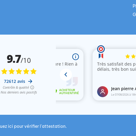
P
G
uez ici pour vérifier l'attestation
.