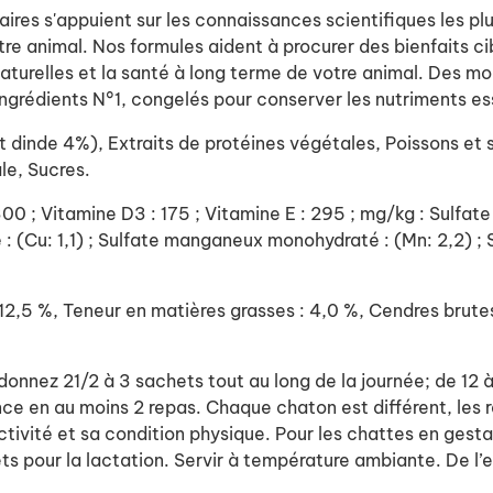
aires s'appuient sur les connaissances scientifiques les p
re animal. Nos formules aident à procurer des bienfaits cib
naturelles et la santé à long terme de votre animal. Des 
ingrédients N°1, congelés pour conserver les nutriments ess
dinde 4%), Extraits de protéines végétales, Poissons et s
le, Sucres.
 1300 ; Vitamine D3 : 175 ; Vitamine E : 295 ; mg/kg : Sulfat
té : (Cu: 1,1) ; Sulfate manganeux monohydraté : (Mn: 2,2) ;
 12,5 %, Teneur en matières grasses : 4,0 %, Cendres brute
donnez 21/2 à 3 sachets tout au long de la journée; de 12 
nce en au moins 2 repas. Chaque chaton est différent, les
tivité et sa condition physique. Pour les chattes en gestat
 pour la lactation. Servir à température ambiante. De l’ea