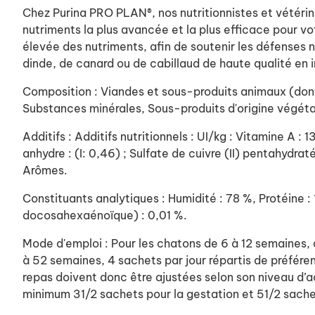
Chez Purina PRO PLAN®, nos nutritionnistes et vétérin
nutriments la plus avancée et la plus efficace pour vot
élevée des nutriments, afin de soutenir les défenses 
dinde, de canard ou de cabillaud de haute qualité en 
Composition : Viandes et sous-produits animaux (dont 
Substances minérales, Sous-produits d'origine végéta
Additifs : Additifs nutritionnels : UI/kg : Vitamine A :
anhydre : (I: 0,46) ; Sulfate de cuivre (II) pentahydra
Arômes.
Constituants analytiques : Humidité : 78 %, Protéine :
docosahexaénoïque) : 0,01 %.
Mode d'emploi : Pour les chatons de 6 à 12 semaines, 
à 52 semaines, 4 sachets par jour répartis de préfére
repas doivent donc être ajustées selon son niveau d’ac
minimum 31/2 sachets pour la gestation et 51/2 sachets