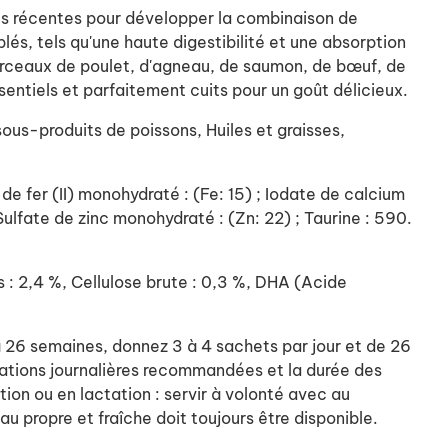
lus récentes pour développer la combinaison de
lés, tels qu'une haute digestibilité et une absorption
morceaux de poulet, d'agneau, de saumon, de bœuf, de
entiels et parfaitement cuits pour un goût délicieux.
ous-produits de poissons, Huiles et graisses,
e de fer (II) monohydraté : (Fe: 15) ; Iodate de calcium
 Sulfate de zinc monohydraté : (Zn: 22) ; Taurine : 590.
s : 2,4 %, Cellulose brute : 0,3 %, DHA (Acide
à 26 semaines, donnez 3 à 4 sachets par jour et de 26
 rations journalières recommandées et la durée des
ion ou en lactation : servir à volonté avec au
u propre et fraîche doit toujours être disponible.