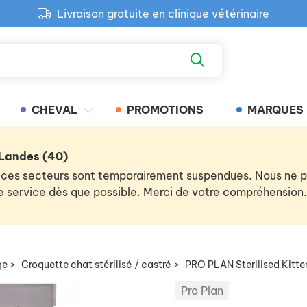
Livraison gratuite en clinique vétérinaire
Paiement 100% sécurisé
Retour produit gratuit en clinique
Livraison gratuite en clinique vétérinaire
CHEVAL
PROMOTIONS
MARQUES
 Landes (40)
 de ces secteurs sont temporairement suspendues. Nous ne
 le service dès que possible. Merci de votre compréhension.
ge
>
Croquette chat stérilisé / castré
>
PRO PLAN Sterilised Kit
Pro Plan