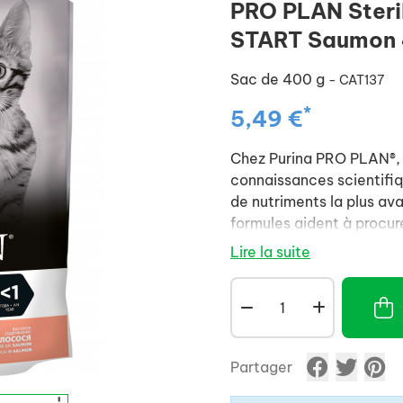
PRO PLAN Steri
START Saumon
Sac de 400 g
- CAT137
*
5,49 €
Chez Purina PRO PLAN®, no
connaissances scientifiq
de nutriments la plus av
formules aident à procure
et une absorption élevée
Lire la suite
naturelles et la santé à 
Partager