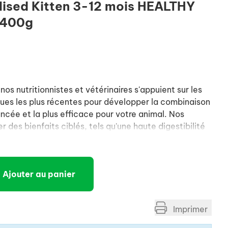
lised Kitten 3-12 mois HEALTHY
 400g
s nutritionnistes et vétérinaires s'appuient sur les
ues les plus récentes pour développer la combinaison
ancée et la plus efficace pour votre animal. Nos
r des bienfaits ciblés, tels qu'une haute digestibilité
 des nutriments, afin de soutenir les défenses
long terme de votre animal.
Ajouter au panier
Imprimer