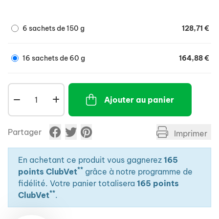
diminue la formation du tartre
combat la mauvaise haleine.
6 sachets de 150 g
128,71 €
Les améliorations apparaissent habituellement dès la
3ème semaine d’utilisation.
PROZYM Plaque Off Croq’ s’administre comme une
16 sachets de 60 g
164,88 €
friandise peu calorique, ce qui en fait une
récompense saine pour votre animal.
Ajouter au panier
Partager
Imprimer
En achetant ce produit vous gagnerez
165
**
points ClubVet
grâce à notre programme de
fidélité. Votre panier totalisera
165 points
**
ClubVet
.