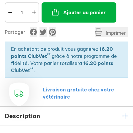
- Adapté au maintien de l'intégrité de la muqueuse
Ajouter au panier
intestinale et de la paroi stomacale de ces animaux
très particuliers sur le plan digestif.
Partager
Imprimer
En achetant ce produit vous gagnerez
16.20
**
points ClubVet
grâce à notre programme de
fidélité. Votre panier totalisera
16.20 points
**
ClubVet
.
Livraison gratuite chez votre
vétérinaire
Description