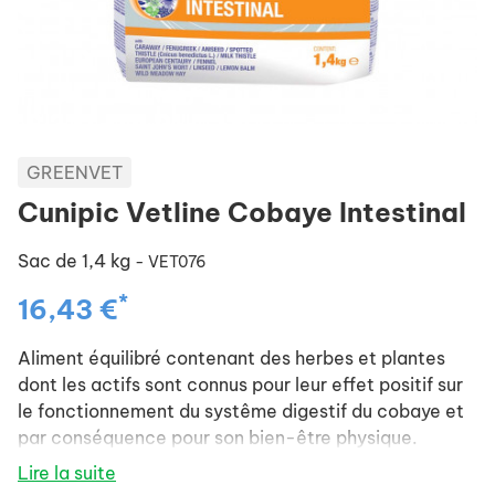
GREENVET
Cunipic Vetline Cobaye Intestinal
Sac de 1,4 kg
- VET076
*
16,43 €
Aliment équilibré contenant des herbes et plantes
dont les actifs sont connus pour leur effet positif sur
le fonctionnement du systême digestif du cobaye et
par conséquence pour son bien-être physique.
- Recommandé comme aliment correcteur dans le
Lire la suite
cas de traitement des problèmes intestinaux.