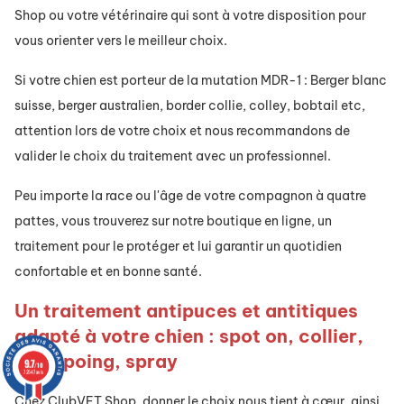
Shop ou votre vétérinaire qui sont à votre disposition pour
vous orienter vers le meilleur choix.
Si votre chien est porteur de la mutation MDR-1 : Berger blanc
suisse, berger australien, border collie, colley, bobtail etc,
attention lors de votre choix et nous recommandons de
valider le choix du traitement avec un professionnel.
Peu importe la race ou l'âge de votre compagnon à quatre
pattes, vous trouverez sur notre boutique en ligne, un
traitement pour le protéger et lui garantir un quotidien
confortable et en bonne santé.
Un traitement
antipuces et antitiques
adapté à votre chien : spot on, collier,
shampoing, spray
9.7
/10
72547 avis
Chez ClubVET Shop, donner le choix nous tient à cœur, ainsi,