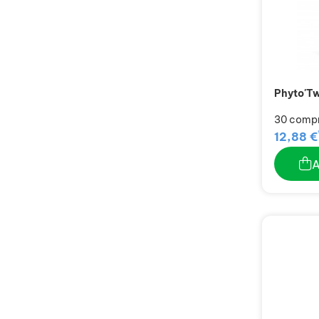
Phyto'Tw
30 comp
12,88 €