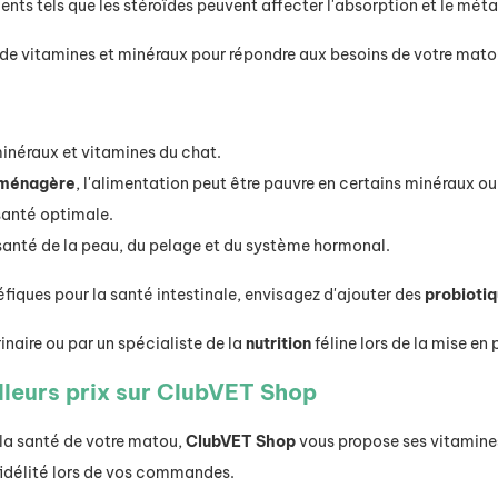
nts tels que les stéroïdes peuvent affecter l'absorption et le mét
e vitamines et minéraux pour répondre aux besoins de votre mato
minéraux et vitamines du chat.
 ménagère
, l'alimentation peut être pauvre en certains minéraux ou
 santé optimale.
santé de la peau, du pelage et du système hormonal.
éfiques pour la santé intestinale, envisagez d'ajouter des
probioti
aire ou par un spécialiste de la
nutrition
féline lors de la mise en
lleurs prix sur ClubVET Shop
 la santé de votre matou,
ClubVET Shop
vous propose ses vitamine
idélité lors de vos commandes.