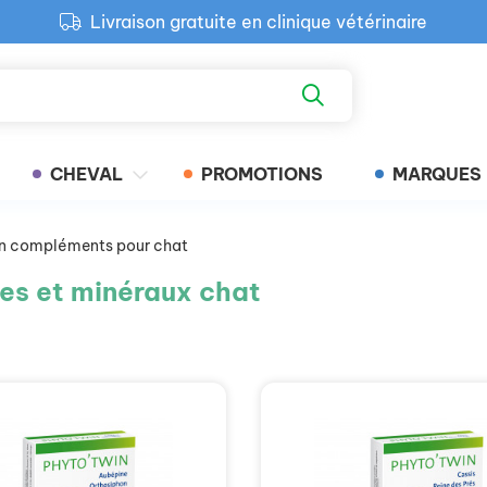
Livraison gratuite en clinique vétérinaire
Paiement 100% sécurisé
Retour produit gratuit en clinique
Livraison gratuite en clinique vétérinaire
CHEVAL
PROMOTIONS
MARQUES
en compléments pour chat
es et minéraux chat