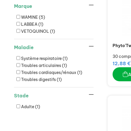
Marque
WAMINE
(5)
LABBEA
(1)
VETOQUINOL
(1)
Phyto'T
Maladie
30 comp
Système respiratoire
(1)
12,88 €
Troubles articulaires
(1)
Troubles cardiaques/rénaux
(1)
Troubles digestifs
(1)
Stade
Adulte
(1)