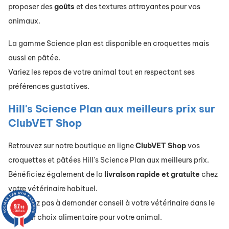
proposer des
goûts
et des textures attrayantes pour vos
animaux.
La gamme Science plan est disponible en croquettes mais
aussi en pâtée.
Variez les repas de votre animal tout en respectant ses
préférences gustatives.
Hill's Science Plan aux meilleurs prix sur
ClubVET Shop
Retrouvez sur notre boutique en ligne
ClubVET
Shop
vos
croquettes et pâtées Hill's Science Plan aux meilleurs prix.
Bénéficiez également de la
livraison
rapide
et
gratuite
chez
votre vétérinaire habituel.
N'hésitez pas à demander conseil à votre vétérinaire dans le
9.7
/10
72487 avis
meilleur choix alimentaire pour votre animal.