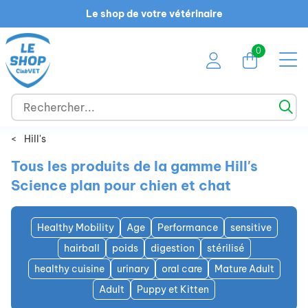
Le shop de votre vétérinaire
0
<
Hill's
Tous les produits de la gamme Hill's
Science plan pour chien et chat
Healthy Mobility
Age
Performance
sensitive
hairball
poids
digestion
stérilisé
healthy cuisine
urinary
oral care
Mature Adult
Adult
Puppy et Kitten