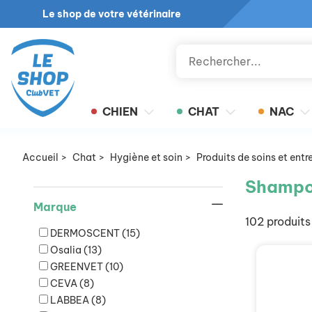
Le shop de votre vétérinaire
CHIEN
CHAT
NAC
Accueil
>
Chat
>
Hygiène et soin
>
Produits de soins et entr
Shampo
Marque
102 produits
DERMOSCENT
(15)
Osalia
(13)
GREENVET
(10)
CEVA
(8)
LABBEA
(8)