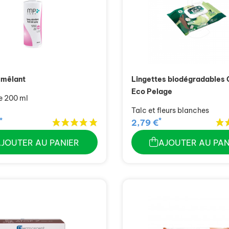
émêlant
Lingettes biodégradables 
Eco Pelage
e 200 ml
Talc et fleurs blanches
*
*
2,79 €
AJOUTER AU PANIER
AJOUTER AU PAN