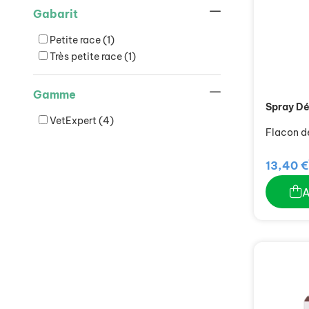
Gabarit
Petite race
(1)
Très petite race
(1)
Gamme
Spray D
VetExpert
(4)
Flacon d
13,40 €