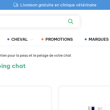
Livraison gratuite en clinique vétérinaire
Paiement 100% sécurisé
Retour produit gratuit en clinique
Livraison gratuite en clinique vétérinaire
CHEVAL
PROMOTIONS
MARQUES
etien pour la peau et le pelage de votre chat
ing chat