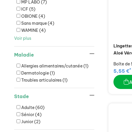
MP LABO
(7)
ICF
(5)
OBIONE
(4)
Sans marque
(4)
WAMINE
(4)
Voir plus
Lingette
Aloé Vér
Maladie
Boîte de 
Allergies alimentaires/cutanée
(1)
*
5,55 €
Dermatologie
(1)
Troubles articulaires
(1)
Stade
Adulte
(60)
Sénior
(4)
Junior
(2)