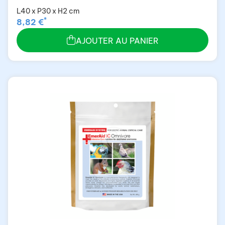
L40 x P30 x H2 cm
*
8,82 €
AJOUTER AU PANIER