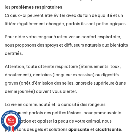
les
problèmes
respiratoires
.
Ci ceux-ci peuvent être éviter avec du foin de qualité et un
litière régulièrement changée, parfois ils sont pathologiques.
Pour aider votre rongeur à retrouver un confort respiratoire,
nous proposons des sprays et diffuseurs naturels aux bienfaits
certifiés.
Attention, toute atteinte respiratoire (éternuements, toux,
écoulement), dentaires (longueur excessive) ou digestifs
graves (arrêt d'émission des selles, anorexie supérieure à une
demie journée) doivent vous alerter.
La vie en communauté et la curiosité des rongeurs
provoquent parfois des petites lésions, pour promouvoir la
9.7
cicatrisation et apaiser la peau de votre animal, nous
/10
72499 avis
proposons des gels et solutions
apaisante
et
cicatrisante
.