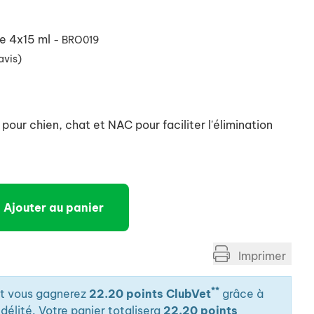
de 4x15 ml
- BRO019
avis)
our chien, chat et NAC pour faciliter l'élimination
Ajouter au panier
Imprimer
**
it vous gagnerez
22.20 points ClubVet
grâce à
élité. Votre panier totalisera
22.20 points