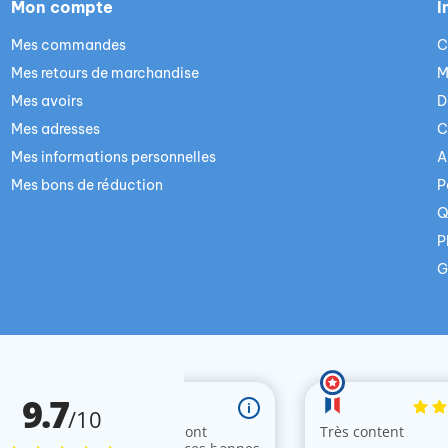
Mon compte
I
Mes commandes
C
Mes retours de marchandise
M
Mes avoirs
D
Mes adresses
C
Mes informations personnelles
A
Mes bons de réduction
P
Q
P
G