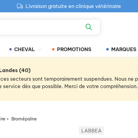
Livraison gratuite en clinique vétérinaire
Paiement 100% sécurisé
Retour produit gratuit en clinique
Livraison gratuite en clinique vétérinaire
CHEVAL
PROMOTIONS
MARQUES
 Landes (40)
 de ces secteurs sont temporairement suspendues. Nous ne
 le service dès que possible. Merci de votre compréhension.
ire
>
Bromépaïne
LABBEA