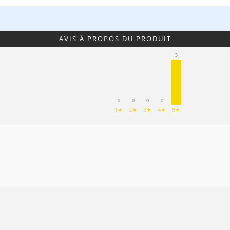
AVIS À PROPOS DU PRODUIT
3
0
0
0
0
1★
2★
3★
4★
5★