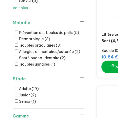
CROCI
(3)
Voir plus
Maladie
Prévention des boules de poils
(5)
Litière 
Dermatologie
(3)
Best (4,
Troubles articulaires
(3)
Sac de 10 
Allergies alimentaires/cutanée
(2)
10,84 €
Santé bucco-dentaire
(2)
Troubles urinaires
(1)
Stade
Adulte
(19)
Junior
(2)
Sénior
(1)
Gamme