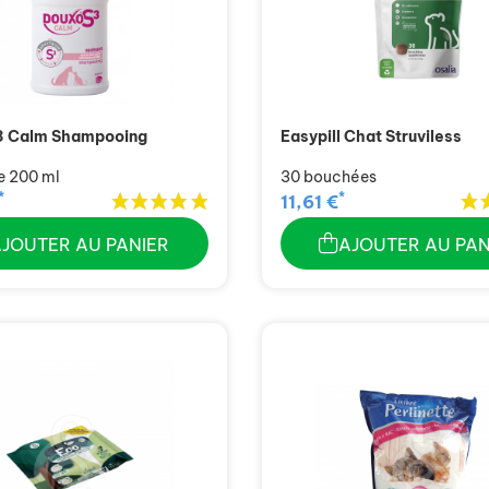
3 Calm Shampooing
Easypill Chat Struviless
e 200 ml
30 bouchées
*
*
11,61 €
AJOUTER AU PANIER
AJOUTER AU PAN