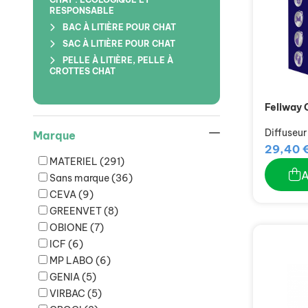
RESPONSABLE
BAC À LITIÈRE POUR CHAT
SAC À LITIÈRE POUR CHAT
PELLE À LITIÈRE, PELLE À
CROTTES CHAT
Feliway
Diffuseur
Marque
29,40 
MATERIEL
(291)
Sans marque
(36)
CEVA
(9)
GREENVET
(8)
OBIONE
(7)
ICF
(6)
MP LABO
(6)
GENIA
(5)
VIRBAC
(5)