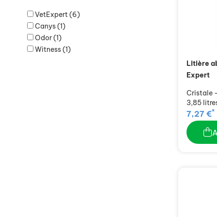
VetExpert
(6)
Canys
(1)
Odor
(1)
Witness
(1)
Litière 
Expert
Cristale 
3,85 litre
*
7,27 €