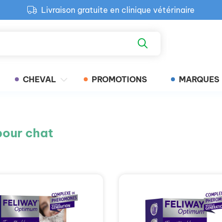
Livraison gratuite en clinique vétérinaire
Paiement 100% sécurisé
Retour produit gratuit en clinique
Livraison gratuite en clinique vétérinaire
CHEVAL
PROMOTIONS
MARQUES
pour chat