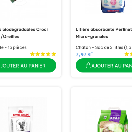
s biodégradables Croci
Litière absorbante Perline
/Oreilles
Micro-granules
e - 15 pièces
Chaton - Sac de 3 litres (1,5
*
7,97 €
AJOUTER AU PANIER
AJOUTER AU PAN