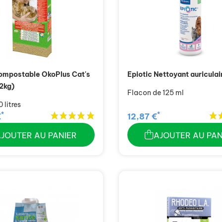
compostable OkoPlus Cat's
Epiotic Nettoyant auriculai
,2kg)
Flacon de 125 ml
 litres
*
*
€
12,87 €
AJOUTER AU PANIER
AJOUTER AU PAN