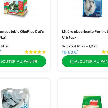
compostable OkoPlus Cat's
Litière absorbante Perline
3kg)
Cristaux
litres
Sac de 4 litres - 1,8 kg
*
*
10,63 €
AJOUTER AU PANIER
AJOUTER AU PAN