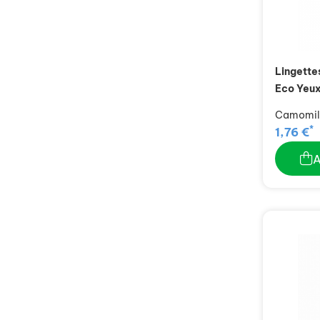
Lingette
Eco Yeux
Camomill
*
1,76 €