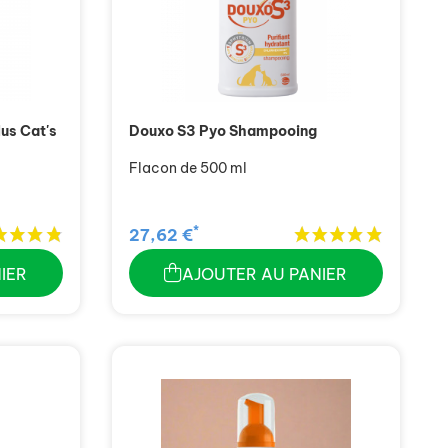
us Cat's
Douxo S3 Pyo Shampooing
Flacon de 500 ml
*
27,62 €
IER
AJOUTER AU PANIER