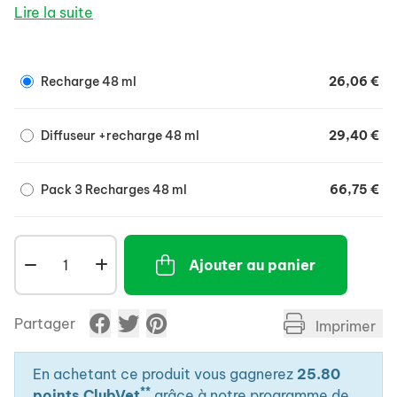
Aide les chats à surmonter les situations stressantes
Lire la suite
et à retrouver le calme et la sérénité.
Réduit les principaux signes de stress chez le
chat :
Recharge 48 ml
26,06 €
Marquage urinaire,
Griffades réactionnelles,
Diffuseur +recharge 48 ml
29,40 €
Réactions de peur en cas de changements dans
l'environnement,
Pack 3 Recharges 48 ml
66,75 €
Conflits et tensions entrechats vivant sous un
même toit.
Ajouter au panier
Partager
Imprimer
En achetant ce produit vous gagnerez
25.80
**
points ClubVet
grâce à notre programme de