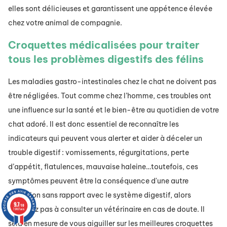
elles sont délicieuses et garantissent une appétence élevée
chez votre animal de compagnie.
Croquettes médicalisées pour traiter
tous les problèmes digestifs des félins
Les maladies gastro-intestinales chez le chat ne doivent pas
être négligées. Tout comme chez l’homme, ces troubles ont
une influence sur la santé et le bien-être au quotidien de votre
chat adoré. Il est donc essentiel de reconnaître les
indicateurs qui peuvent vous alerter et aider à déceler un
trouble digestif : vomissements, régurgitations, perte
d’appétit, flatulences, mauvaise haleine…toutefois, ces
symptômes peuvent être la conséquence d'une autre
affection sans rapport avec le système digestif, alors
9.7
/10
n’hésitez pas à consulter un vétérinaire en cas de doute. Il
72487 avis
sera en mesure de vous aiguiller sur les meilleures croquettes