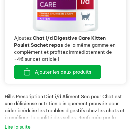
Ajoutez
Chat i/d Digestive Care Kitten
Poulet Sachet repas
de la même gamme en
complément et profitez immédiatement de
-4€ sur cet article !
Ajouter les deux produits
Hill's Prescription Diet i/d Aliment Sec pour Chat est
une délicieuse nutrition cliniquement prouvée pour
aider à réduire les troubles digestifs chez les chats et
à améliorer la qualité des selles. Renforcée par la
technologie des ingrédients Hill's ActivBiome+, un
Lire la suite