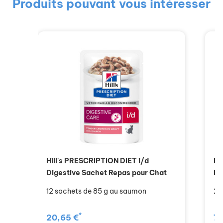
Produits pouvant vous intéresser
Hill's PRESCRIPTION DIET i/d
Hi
Digestive Sachet Repas pour Chat
Di
12 sachets de 85 g au saumon
24
*
20,65 €
78