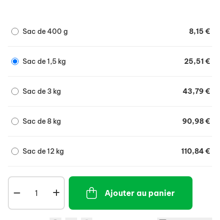
mélange exclusif de prébiotiques, cliniquement
prouvé pour nourrir rapidement le microbiome
intestinal afin de soutenir la bonne santé digestive et
Sac de 400 g
8,15 €
le bien-être en général.
Sac de 1,5 kg
25,51 €
Sac de 3 kg
43,79 €
Sac de 8 kg
90,98 €
Sac de 12 kg
110,84 €
Ajouter au panier