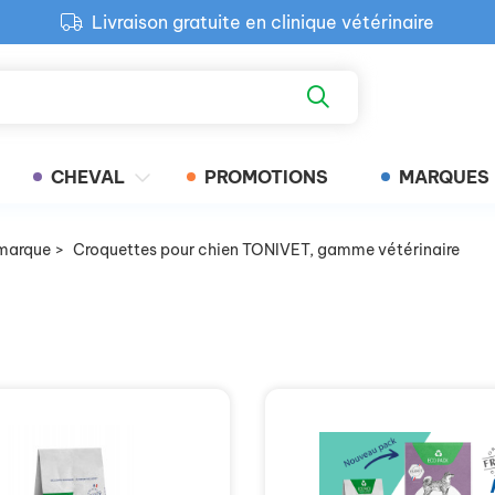
Livraison gratuite en clinique vétérinaire
Paiement 100% sécurisé
Retour produit gratuit en clinique
Livraison gratuite en clinique vétérinaire
CHEVAL
PROMOTIONS
MARQUES
marque
>
Croquettes pour chien TONIVET, gamme vétérinaire