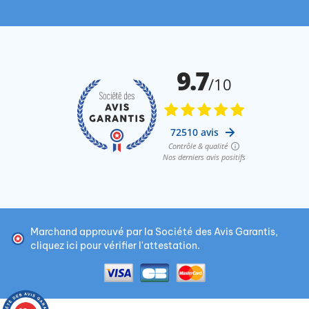
Marchand approuvé par la Société des Avis Garantis,
cliquez ici pour vérifier l'attestation
.