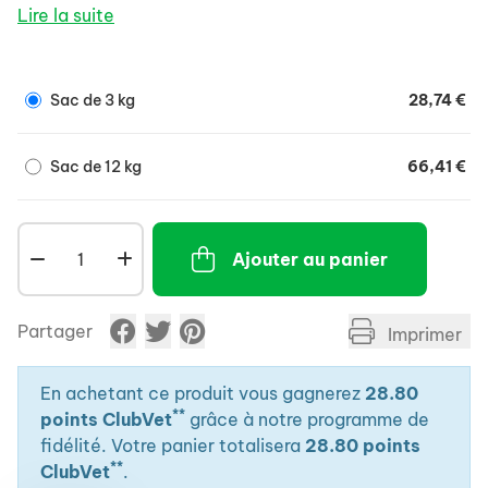
qu’en acide eicosapenatnoïque (EPA) et en acide
Lire la suite
docosahexaénoïque (DHA) additionnés.
Sac de 3 kg
28,74 €
Sac de 12 kg
66,41 €
Ajouter au panier
Partager
Imprimer
En achetant ce produit vous gagnerez
28.80
**
points ClubVet
grâce à notre programme de
fidélité. Votre panier totalisera
28.80 points
**
ClubVet
.