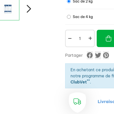
Sac de 2 kg
Sac de 4 kg
Partager
En achetant ce produ
notre programme de fid
**
ClubVet
.
Livrais