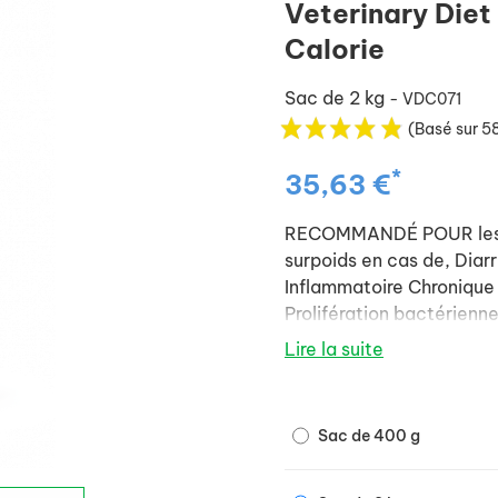
Veterinary Diet
Calorie
Sac de 2 kg
- VDC071
(Basé sur 58
*
35,63 €
RECOMMANDÉ POUR les ch
surpoids en cas de, Diar
Inflammatoire Chronique 
Prolifération bactérienn
Dysorexie, réalimentati
Lire la suite
Tous les chats en cas de
exsudative.
Sac de 400 g
NON RECOMMANDÉ EN CAS