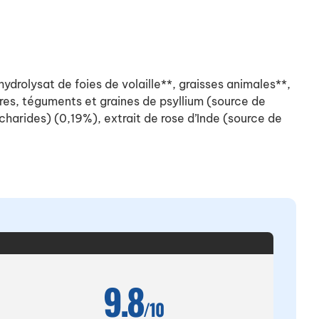
ydrolysat de foies de volaille**, graisses animales**,
ures, téguments et graines de psyllium (source de
arides) (0,19%), extrait de rose d’Inde (source de
9.8
/10