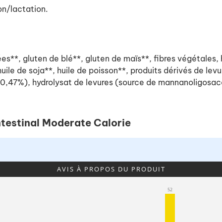
/lactation.
**, gluten de blé**, gluten de maïs**, fibres végétales, h
uile de soja**, huile de poisson**, produits dérivés de lev
0,47%), hydrolysat de levures (source de mannanoligosacch
Intestinal Moderate Calorie
AVIS À PROPOS DU PRODUIT
52