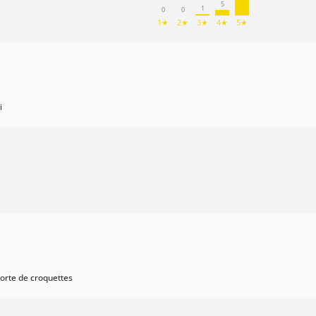
5
1
0
0
1★
2★
3★
4★
5★
i
orte de croquettes