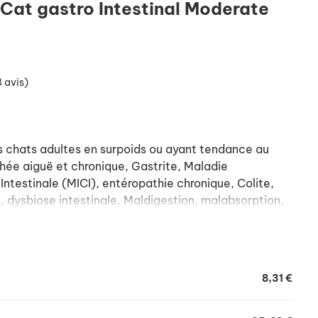
 Cat gastro Intestinal Moderate
 avis)
ats adultes en surpoids ou ayant tendance au
rhée aiguë et chronique, Gastrite, Maladie
Intestinale (MICI), entéropathie chronique, Colite,
e, dysbiose intestinale, Maldigestion, malabsorption,
on post-opératoire
; Pancréatite, Lymphangiectasie, entéropathie
8,31 €
 DE: Croissance, gestation/lactation.