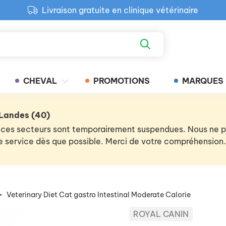
Livraison gratuite en clinique vétérinaire
Paiement 100% sécurisé
Retour produit gratuit en clinique
Livraison gratuite en clinique vétérinaire
CHEVAL
PROMOTIONS
MARQUES
 Landes (40)
 de ces secteurs sont temporairement suspendues. Nous ne
 le service dès que possible. Merci de votre compréhension.
>
Veterinary Diet Cat gastro Intestinal Moderate Calorie
ROYAL CANIN