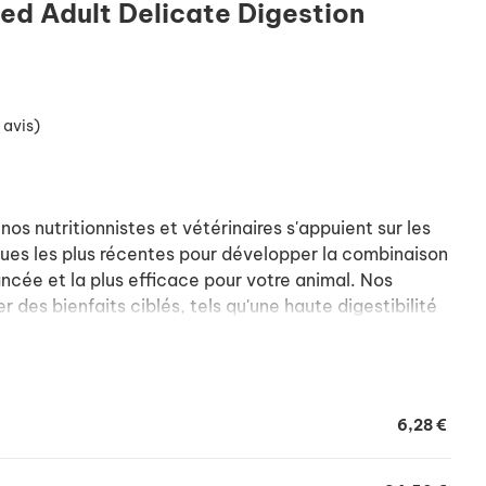
sed Adult Delicate Digestion
 avis)
s nutritionnistes et vétérinaires s'appuient sur les
ues les plus récentes pour développer la combinaison
ancée et la plus efficace pour votre animal. Nos
r des bienfaits ciblés, tels qu'une haute digestibilité
 des nutriments, afin de soutenir les défenses
long terme de votre animal.
6,28 €