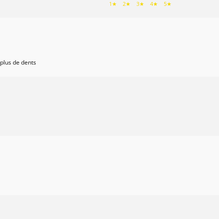
1★
2★
3★
4★
5★
 plus de dents