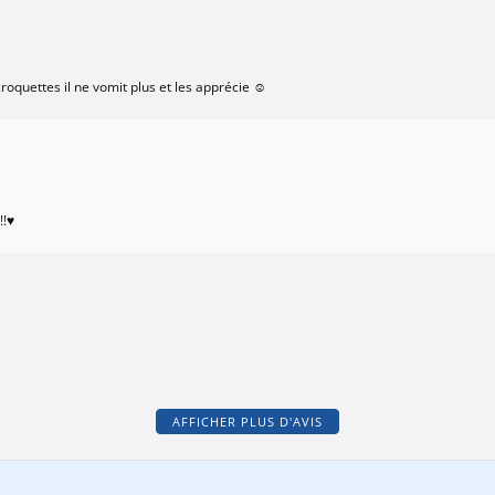
oquettes il ne vomit plus et les apprécie ☺️
!!♥
AFFICHER PLUS D'AVIS