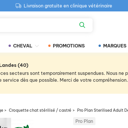
Livraison gratuite en clinique vétérinaire
Paiement 100% sécurisé
Retour produit gratuit en clinique
Livraison gratuite en clinique vétérinaire
CHEVAL
PROMOTIONS
MARQUES
 Landes (40)
 de ces secteurs sont temporairement suspendues. Nous ne
 le service dès que possible. Merci de votre compréhension.
ge
>
Croquette chat stérilisé / castré
>
Pro Plan Sterilised Adult 
Pro Plan