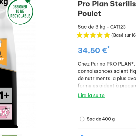
Pro Plan Sterili
Poulet
Sac de 3 kg
- CAT123
(Basé sur 16
*
34,50 €
Chez Purina PRO PLAN®, no
connaissances scientifiq
de nutriments la plus av
formules aident à procure
et une absorption élevée
Lire la suite
naturelles et la santé à 
Sac de 400 g