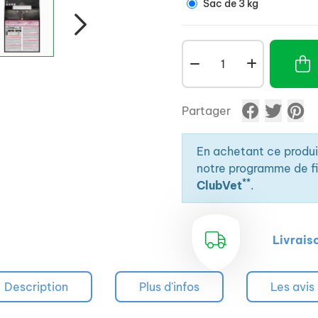
Sac de 3 kg
Partager
En achetant ce produ
notre programme de fid
**
ClubVet
.
Livrais
Description
Plus d'infos
Les avis