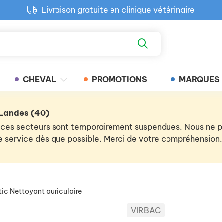
Livraison gratuite en clinique vétérinaire
Paiement 100% sécurisé
Retour produit gratuit en clinique
Livraison gratuite en clinique vétérinaire
CHEVAL
PROMOTIONS
MARQUES
 Landes (40)
 de ces secteurs sont temporairement suspendues. Nous ne
 le service dès que possible. Merci de votre compréhension.
tic Nettoyant auriculaire
VIRBAC