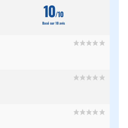
10
/10
Basé sur 18 avis