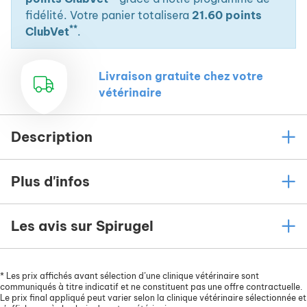
positifs, animaux atteints de maladies
fidélité. Votre panier totalisera
21.60 points
dégénératives chroniques.
**
ClubVet
.
Cancer (ne pas donner pendant la radiothérapie,
mais avant et après).
Livraison gratuite chez votre
Aux animaux convalescents.
vétérinaire
Pendant la gestation et la lactation si
nécessaire.
Description
Après une intervention chirurgicale.
En cas d'anémie.
Plus d'infos
Entraînements sportifs.
Les avis sur Spirugel
*
Les prix affichés avant sélection d’une clinique vétérinaire sont
communiqués à titre indicatif et ne constituent pas une offre contractuelle.
Le prix final appliqué peut varier selon la clinique vétérinaire sélectionnée et