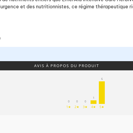
d'urgence et des nutritionnistes, ce régime thérapeutique 
e
AVIS À PROPOS DU PRODUIT
6
1
0
0
0
1★
2★
3★
4★
5★