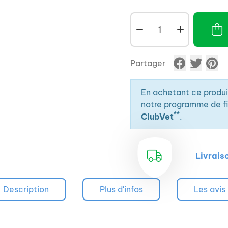
cliniciens d'urgence et d
fibres est facilement ab
Partager
En achetant ce produ
notre programme de fid
**
ClubVet
.
Livrais
Description
Plus d'infos
Les avis