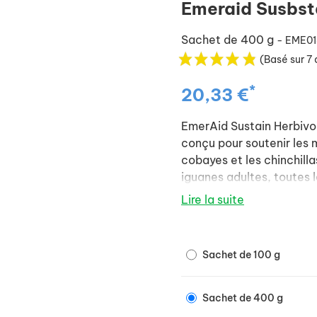
Emeraid Susbst
Sachet de 400 g
- EME01
(Basé sur 7 
*
20,33 €
EmerAid Sustain Herbivo
conçu pour soutenir les 
cobayes et les chinchillas
iguanes adultes, toutes l
remettent d'une maladie 
Lire la suite
conditions ou un poids in
Sustain Herbivore est éga
Sachet de 100 g
d'une alimentation de so
régime de récupération, 
nutriments entiers que E
Sachet de 400 g
groupe d'experts compre