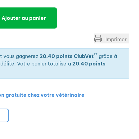
es nutritionnistes, ce régime thérapeutique riche en
sorbé et hautement digestible.
Ajouter au panier
Imprimer
**
it vous gagnerez
20.40 points ClubVet
grâce à
élité. Votre panier totalisera
20.40 points
on gratuite chez votre vétérinaire