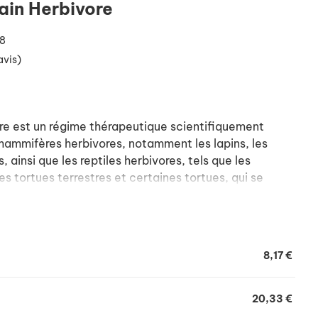
ain Herbivore
8
avis)
re est un régime thérapeutique scientifiquement
mammifères herbivores, notamment les lapins, les
, ainsi que les reptiles herbivores, tels que les
es tortues terrestres et certaines tortues, qui se
grave ou souffrent de maladies chroniques,
suffisant.
lement conçu pour faire passer l'herbivore affaibli
8,17 €
ins intensifs à une alimentation normale. En tant que
EmerAid Sustain Herbivore contient plus de
merAid Intensive Care Herbivore . Développé par un
20,33 €
nant des vétérinaires d'animaux exotiques, des