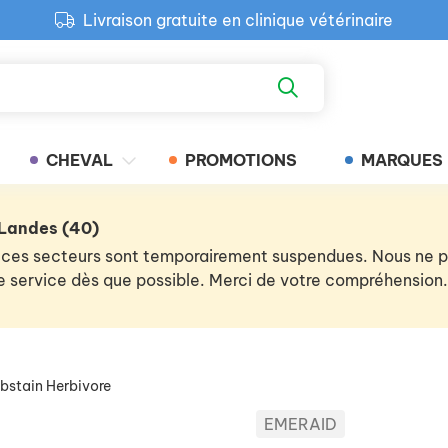
Livraison gratuite en clinique vétérinaire
Paiement 100% sécurisé
Retour produit gratuit en clinique
Livraison gratuite en clinique vétérinaire
CHEVAL
PROMOTIONS
MARQUES
 Landes (40)
 de ces secteurs sont temporairement suspendues. Nous ne
 le service dès que possible. Merci de votre compréhension.
bstain Herbivore
EMERAID