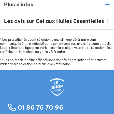
Plus d'infos
processionnaire) ,pour la cicatrisation des plaies
sous pansement humide ou tout simplement pour
rafraichir l'haleine!
Les avis sur Gel aux Huiles Essentielles
*
Les prix affichés avant sélection d’une clinique vétérinaire sont
communiqués à titre indicatif et ne constituent pas une offre contractuelle.
Le prix final appliqué peut varier selon la clinique vétérinaire sélectionnée et
s’affiche après le choix de votre vétérinaire.
**
Les points de fidélité affichés sont donnés à titre indicatif et peuvent
varier après sélection de la clinique vétérinaire.
01 86 76 70 96