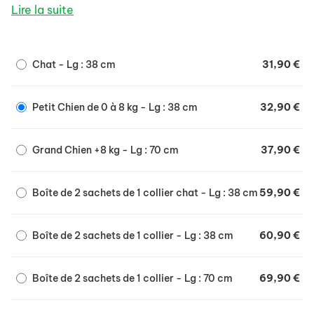
action répulsive (empêchant les parasites de se
Lire la suite
nourrir) contre les infestations par les tiques durant 8
mois.
- Traitement et prévention des infestations par les
Chat - Lg : 38 cm
31,90 €
puces pendant 7 à 8 mois.
- Le médicament protège l'environnement immédiat
de l'animal contre le développement de larves de
Petit Chien de 0 à 8 kg - Lg : 38 cm
32,90 €
puces pendant 10 semaines.
Grand Chien +8 kg - Lg : 70 cm
37,90 €
Boîte de 2 sachets de 1 collier chat - Lg : 38 cm
59,90 €
Boîte de 2 sachets de 1 collier - Lg : 38 cm
60,90 €
Boîte de 2 sachets de 1 collier - Lg : 70 cm
69,90 €