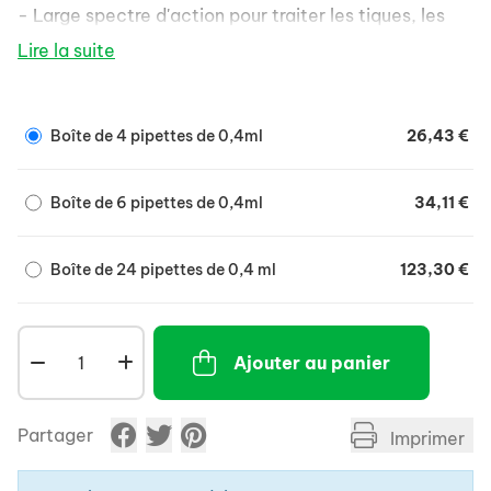
- Large spectre d'action pour traiter les tiques, les
puces et les phlébotomes.
Lire la suite
- Efficacité maximale obtenue dans les 24 heures.
- Durée d'efficacité : 4 semaines.
Boîte de 4 pipettes de 0,4ml
26,43 €
Boîte de 6 pipettes de 0,4ml
34,11 €
Boîte de 24 pipettes de 0,4 ml
123,30 €
Ajouter au panier
Partager
Imprimer