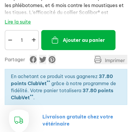
les phlébotomes, et 6 mois contre les moustiques et
les tiques. L’efficacité du collier Scalibor® est
comprise entre 94 et 98 % contre les phlébotomes,
Lire la suite
pendant les 12 mois de protection. Très répandue
dans le Sud de la France, la leishmaniose est une
Ajouter au panier
maladie parasitaire chronique grave qui est transmise
par la piqûre du phlébotome, un insecte qui est
souvent confondu avec les moustiques.
Partager
Imprimer
En achetant ce produit vous gagnerez
37.80
**
points ClubVet
grâce à notre programme de
fidélité. Votre panier totalisera
37.80 points
**
ClubVet
.
Livraison gratuite chez votre
vétérinaire