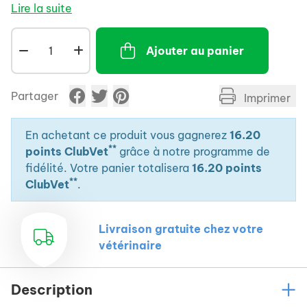
inflammations du système respiratoire.
Lire la suite
- Peut être utilisé sur le long terme sans aucun effet
secondaire.
Ajouter au panier
- La sélection, la qualité et la fraîcheur des plantes
et composants participent à l'appétence.
Partager
Imprimer
En achetant ce produit vous gagnerez
16.20
**
points ClubVet
grâce à notre programme de
fidélité. Votre panier totalisera
16.20 points
**
ClubVet
.
Livraison gratuite chez votre
vétérinaire
Description