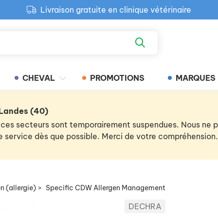
Livraison gratuite en clinique vétérinaire
Paiement 100% sécurisé
Retour produit gratuit en clinique
Livraison gratuite en clinique vétérinaire
CHEVAL
PROMOTIONS
MARQUES
 Landes (40)
 de ces secteurs sont temporairement suspendues. Nous ne
 le service dès que possible. Merci de votre compréhension.
n (allergie)
>
Specific CDW Allergen Management
DECHRA