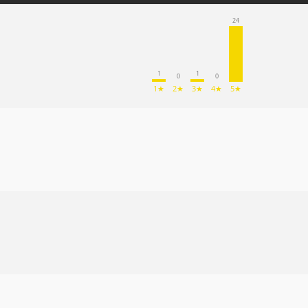
24
1
1
0
0
1★
2★
3★
4★
5★