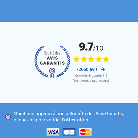
Marchand approuvé par la Société des Avis Garantis,
cliquez ici pour vérifier l'attestation
.