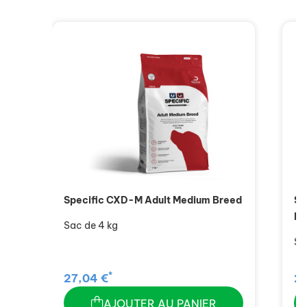
Specific CXD-M Adult Medium Breed
Sp
Br
Sac de 4 kg
Sa
*
27,04 €
25
AJOUTER AU PANIER