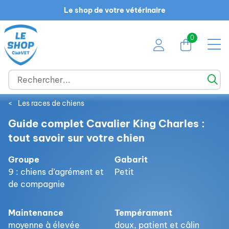
Le shop de votre vétérinaire
0
<
Les races de chiens
Guide complet Cavalier King Charles :
tout savoir sur votre chien
Groupe
Gabarit
9 : chiens d’agrément et
Petit
de compagnie
Maintenance
Tempérament
moyenne à élevée
doux, patient et câlin