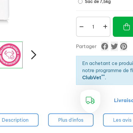
Sac de 7,5kg
Partager
En achetant ce produ
notre programme de fid
**
ClubVet
.
Livrais
Description
Plus d'infos
Les avis