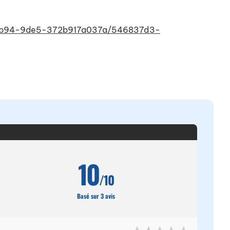
235-4b94-9de5-372b917a037a/546837d3-
10
/10
Basé sur 3 avis