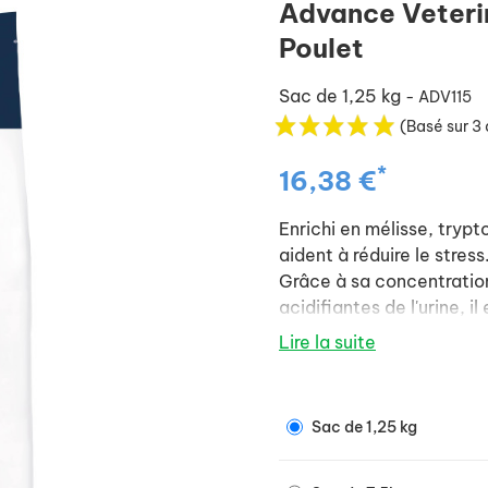
Advance Veterin
Poulet
Sac de 1,25 kg
- ADV115
(Basé sur 3 
*
16,38 €
Enrichi en mélisse, tryp
aident à réduire le stress
Grâce à sa concentratio
acidifiantes de l'urine, i
de struvite et d'oxalate 
Lire la suite
Les résultats de la ga
cliniquement prouvés : r
déclencheur de la cystit
Sac de 1,25 kg
Il est recommandé de con
alimentaire vétérinaire.