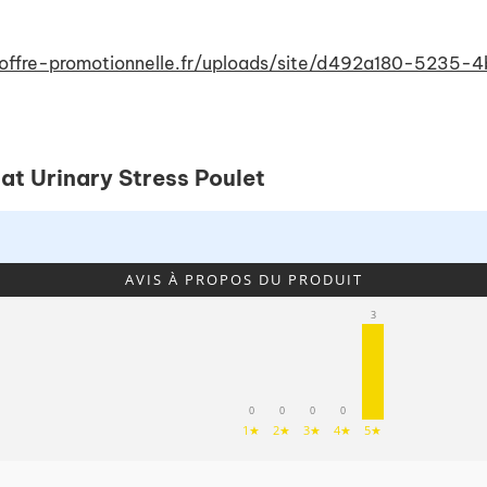
ce.offre-promotionnelle.fr/uploads/site/d492a180-5
at Urinary Stress Poulet
AVIS À PROPOS DU PRODUIT
3
0
0
0
0
1★
2★
3★
4★
5★