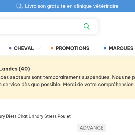
Livraison gratuite en clinique vétérinaire
Paiement 100% sécurisé
Retour produit gratuit en clinique
Livraison gratuite en clinique vétérinaire
CHEVAL
PROMOTIONS
MARQUES
 Landes (40)
 de ces secteurs sont temporairement suspendues. Nous ne
 le service dès que possible. Merci de votre compréhension.
ry Diets Chat Urinary Stress Poulet
ADVANCE