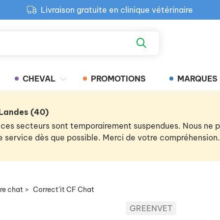
Livraison gratuite en clinique vétérinaire
Paiement 100% sécurisé
Retour produit gratuit en clinique
Livraison gratuite en clinique vétérinaire
CHEVAL
PROMOTIONS
MARQUES
 Landes (40)
 de ces secteurs sont temporairement suspendues. Nous ne
 le service dès que possible. Merci de votre compréhension.
re chat
>
Correct'it CF Chat
GREENVET