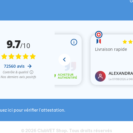
G
uez ici pour vérifier l'attestation
.
© 2026
ClubVET Shop
. Tous droits réservés