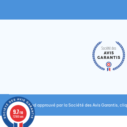
Marchand approuvé par la Société des Avis Garantis,
cliq
9.7
/10
72560 avis