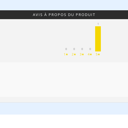
AVIS À PROPOS DU PRODUIT
1
0
0
0
0
1★
2★
3★
4★
5★