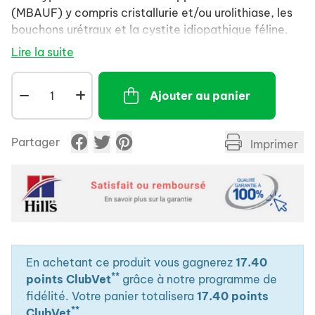
(MBAUF) y compris cristallurie et/ou urolithiase, les
bouchons urétraux et la cystite idiopathique féline.
Dissolution des calculs de struvite stérile. Gestion
Lire la suite
nutritionnelle à long terme des chats sujets aux :
Cristaux et calculs de struvite, d’oxalate de calcium
Ajouter au panier
et de phosphate de calcium** (réduction de la
formation et des récidives).Bouchons urétraux
(pratiquement exclusivement associés à la présence
Partager
Imprimer
de cristaux de struvite ou de phosphate de
calcium).Cystite idiopathique féline (CIF) (plus
particulièrement c/d Multicare Feline en sachet-
repas ou en boîte).
Pour les chats prédisposés aux calculs de struvite et
d'oxalate de calcium qui présentent un risque d'excès
En achetant ce produit vous gagnerez
17.40
pondéral. Cliniquement prouvé pour dissoudre les
**
points ClubVet
grâce à notre programme de
calculs de struvite stérile en seulement 14 jours.
fidélité. Votre panier totalisera
17.40 points
**
ClubVet
.