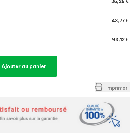
as utiliser cet aliment : Chez les chatons, les
25,26 €
 en lactation. Patients utilisant simultanément des
43,77 €
93,12 €
Ajouter au panier
Imprimer