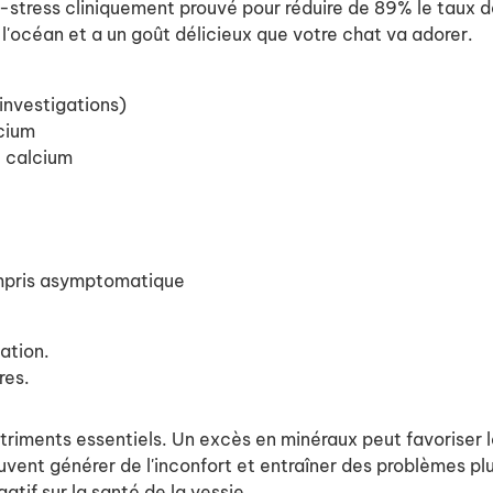
nti-stress cliniquement prouvé pour réduire de 89% le taux d
l'océan et a un goût délicieux que votre chat va adorer.
investigations)
lcium
e calcium
ompris asymptomatique
ation.
res.
riments essentiels. Un excès en minéraux peut favoriser la
uvent générer de l'inconfort et entraîner des problèmes plus
tif sur la santé de la vessie.