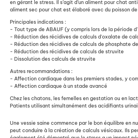
en gérant le stress. Il s’agit d’un aliment pour chat a
aliment sec pour chat est élaboré avec du poisson de 
Principales indications :
- Tout type de ABAUF (y compris lors de la période d'
- Réduction des récidives de calculs d'oxalate de ca
- Réduction des récidives de calculs de phosphate d
- Réduction des récidives de calculs de struvite
- Dissolution des calculs de struvite
Autres recommandations :
- Affection cardiaque dans les premiers stades, y c
- Affection cardiaque à un stade avancé
Chez les chatons, les femelles en gestation ou en lact
Patients utilisant simultanément des acidifiants urinai
Une vessie saine commence par le bon équilibre en nut
peut conduire à la création de calculs vésicaux. Ils pe
également été démontré que le stress a un impact néga