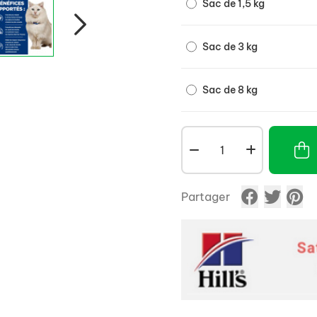
Contre-indications : Ne p
Sac de 1,5 kg
femelles en gestation ou
acidifiants urinaires.
Sac de 3 kg
Sac de 8 kg
Partager