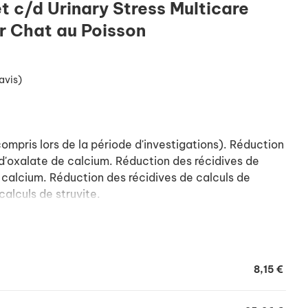
et c/d Urinary Stress Multicare
r Chat au Poisson
avis)
mpris lors de la période d'investigations). Réduction
 d'oxalate de calcium. Réduction des récidives de
calcium. Réduction des récidives de calculs de
calculs de struvite.
 :
ans les premiers stades, y compris asymptomatique
8,15 €
 un stade avancé