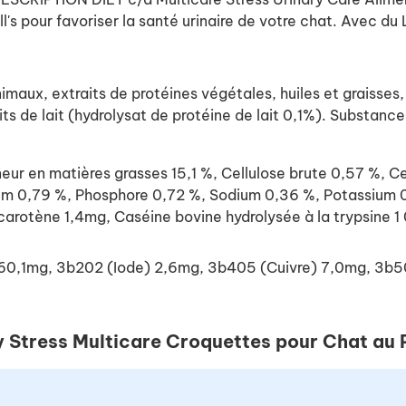
ll's pour favoriser la santé urinaire de votre chat.
Avec du L
aux, extraits de protéines végétales, huiles et graisses,
its de lait (hydrolysat de protéine de lait 0,1%). Substance
en matières grasses 15,1 %, Cellulose brute 0,57 %, Cen
um 0,79 %, Phosphore 0,72 %, Sodium 0,36 %, Potassium 0
arotène 1,4mg, Caséine bovine hydrolysée à la trypsine 
er) 60,1mg, 3b202 (Iode) 2,6mg, 3b405 (Cuivre) 7,0mg, 
ry Stress Multicare Croquettes pour Chat au 