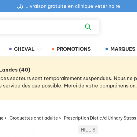
Livraison gratuite en clinique vétérinaire
Paiement 100% sécurisé
Retour produit gratuit en clinique
Livraison gratuite en clinique vétérinaire
CHEVAL
PROMOTIONS
MARQUES
 Landes (40)
 de ces secteurs sont temporairement suspendues. Nous ne
 le service dès que possible. Merci de votre compréhension.
ge
>
Croquettes chat adulte
>
Prescription Diet c/d Urinary Stres
HILL'S