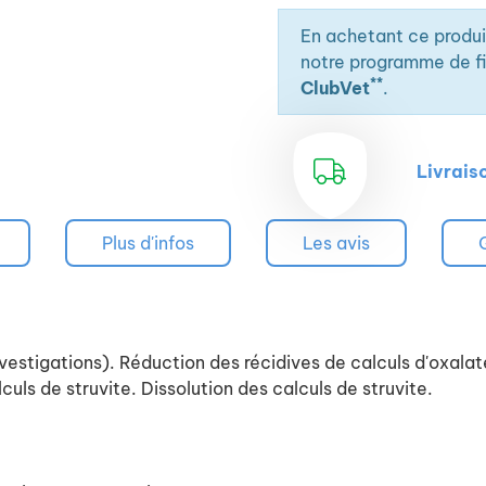
En achetant ce produ
notre programme de fid
**
ClubVet
.
Livrais
Plus d'infos
Les avis
vestigations). Réduction des récidives de calculs d'oxala
ls de struvite. Dissolution des calculs de struvite.