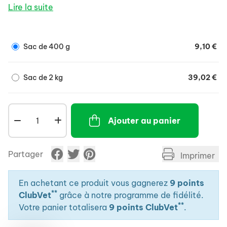
Maladie Inflammatoire Chronique Intestinale (MICI),
Lire la suite
entéropathie chronique, Colite, Prolifération
bactérienne, dysbiose intestinale, Maldigestion,
malabsorption, Dysorexie, réalimentation post-
Sac de 400 g
9,10 €
opératoire.
Sac de 2 kg
39,02 €
Ajouter au panier
Partager
Imprimer
En achetant ce produit vous gagnerez
9 points
**
ClubVet
grâce à notre programme de fidélité.
**
Votre panier totalisera
9 points ClubVet
.