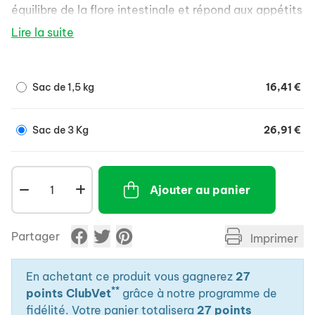
équilibre de la flore intestinale et répond aux appétits
difficiles grâce à une excellente appétence.
Lire la suite
Il favorise un pelage et une peau saine (O6, O3,
acides aminés soufrés, vitamine B) et le soutien
articulaire (chondroprotecteurs).
Sac de 1,5 kg
16,41 €
Sac de 3 Kg
26,91 €
Ajouter au panier
Partager
Imprimer
En achetant ce produit vous gagnerez
27
**
points ClubVet
grâce à notre programme de
fidélité. Votre panier totalisera
27 points