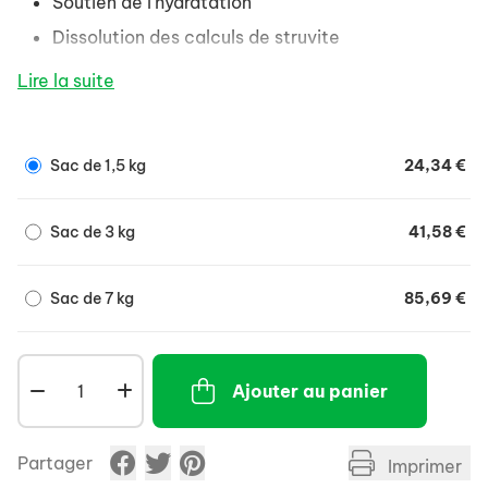
Soutien de l’hydratation
Dissolution des calculs de struvite
Prévention des récidives de calculs de struvite et
Lire la suite
d’oxalate de calcium
Optimisation du pH urinaire
Sac de 1,5 kg
24,34 €
Aide au maintien du poids
Sac de 3 kg
41,58 €
Sac de 7 kg
85,69 €
Ajouter au panier
Partager
Imprimer