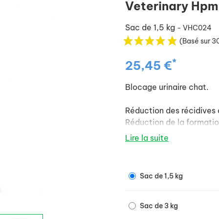
Veterinary Hpm
Sac de 1,5 kg
- VHC024
(Basé sur 30
*
25,45 €
Blocage urinaire chat.
Réduction des récidives 
Réduction de la formatio
Lire la suite
Augmentation du volume u
Prévention de la formatio
Affrontement des situati
Sac de 1,5 kg
théanine).
Limitation des processu
Maintien du poids optim
Sac de 3 kg