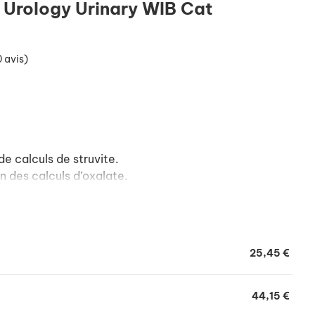
 Urology Urinary WIB Cat
 avis)
de calculs de struvite.
n des calculs d’oxalate.
rinaire et des mictions (sodium et protéines).
n des cristaux de struvite et oxalate.
ons stressantes (Behaviour Plus Complex : L-
25,45 €
s inflammatoires (oméga 3 dont EPA et DHA).
al (densité énergétique modérée).
44,15 €