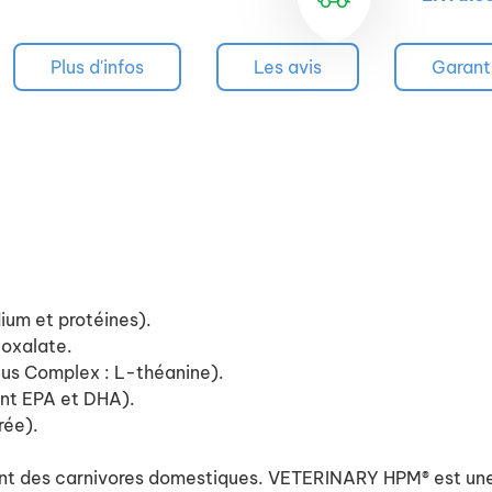
Plus d'infos
Les avis
Garant
ium et protéines).
 oxalate.
lus Complex : L-théanine).
ont EPA et DHA).
rée).
ont des carnivores domestiques. VETERINARY HPM® est une 