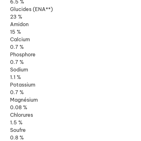
6.5 %
Glucides (ENA**)
23 %
Amidon
15 %
Calcium
0.7 %
Phosphore
0.7 %
Sodium
1.1 %
Potassium
0.7 %
Magnésium
0.08 %
Chlorures
1.5 %
Soufre
0.8 %