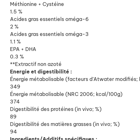
Méthionine + Cystéine
1.5 %
Acides gras essentiels oméga-6
2 %
Acides gras essentiels oméga-3
1.1 %
EPA + DHA
0.3 %
**Extractif non azoté
Energie et digestibilité :
Énergie métabolisable (facteurs d’Atwater modifiés;
349
Énergie métabolisable (NRC 2006; kcal/100g)
374
Digestibilité des protéines (in vivo; %)
89
Digestibilité des matières grasses (in vivo; %)
94
Ingredients/Additifs spécifiques :