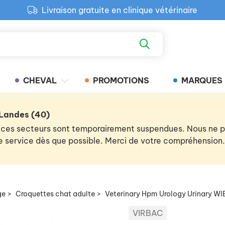
Livraison gratuite en clinique vétérinaire
Paiement 100% sécurisé
Retour produit gratuit en clinique
Livraison gratuite en clinique vétérinaire
CHEVAL
PROMOTIONS
MARQUES
 Landes (40)
 de ces secteurs sont temporairement suspendues. Nous ne
 le service dès que possible. Merci de votre compréhension.
ge
>
Croquettes chat adulte
>
Veterinary Hpm Urology Urinary WI
VIRBAC