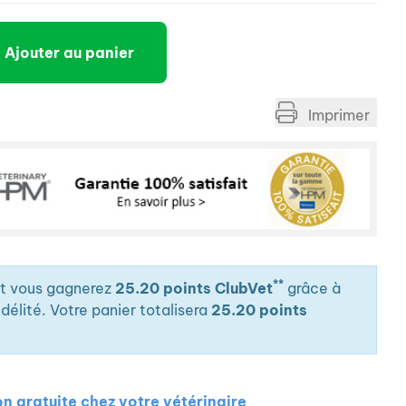
s, les chiens et les chats sont des carnivores
 HPM® est une nouvelle génération de nutrition pour
Ajouter au panier
ur être au plus proche des besoins nutritionnels des
lle gamme unique repose sur une formulation pauvre
rotéines. Il en résulte une nutrition adaptée aux
Imprimer
**
it vous gagnerez
25.20 points ClubVet
grâce à
élité. Votre panier totalisera
25.20 points
on gratuite chez votre vétérinaire