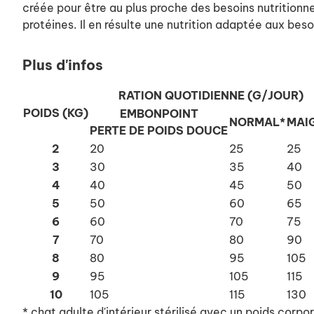
créée pour être au plus proche des besoins nutritionn
protéines. Il en résulte une nutrition adaptée aux beso
Plus d'infos
RATION QUOTIDIENNE (G/JOUR)
POIDS (KG)
EMBONPOINT
NORMAL*
MAI
PERTE DE POIDS DOUCE
2
20
25
25
3
30
35
40
4
40
45
50
5
50
60
65
6
60
70
75
7
70
80
90
8
80
95
105
9
95
105
115
10
105
115
130
*
chat adulte d'intérieur stérilisé avec un poids corpo