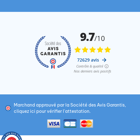
Marchand approuvé par la Société des Avis Garantis,
cliquez ici pour vérifier l'attestation
.