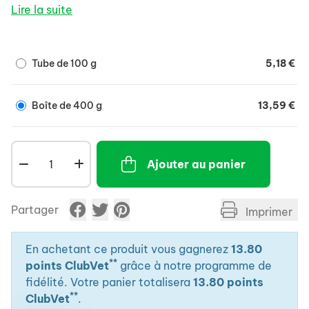
- Composé de plusieurs huiles essentielles et
Lire la suite
d'extraits de plantes sélectionnés pour leurs effets
antiseptiques, apaisants, cicatrisants et
décongestionnants.
Tube de 100 g
5,18 €
Boîte de 400 g
13,59 €
Ajouter au panier
Partager
Imprimer
En achetant ce produit vous gagnerez
13.80
**
points ClubVet
grâce à notre programme de
fidélité. Votre panier totalisera
13.80 points
**
ClubVet
.