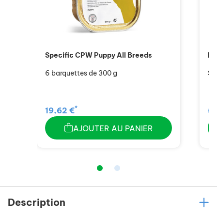
Specific CPW Puppy All Breeds
He
6 barquettes de 300 g
Sa
*
19,62 €
5,
AJOUTER AU PANIER
Description