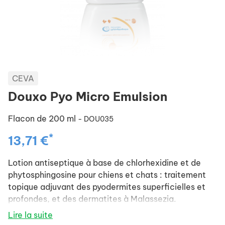
CEVA
Douxo Pyo Micro Emulsion
Flacon de 200 ml
- DOU035
*
13,71 €
Lotion antiseptique à base de chlorhexidine et de
phytosphingosine pour chiens et chats : traitement
topique adjuvant des pyodermites superficielles et
profondes, et des dermatites à Malassezia.
- Chlorhexidine pour sa puissante activité
Lire la suite
bactéricide ainsi que sa forte activité fongistatique