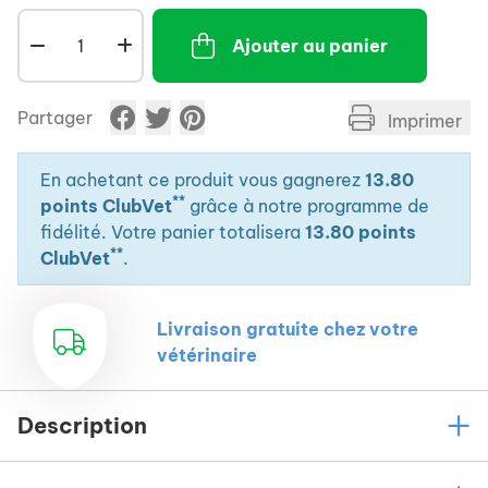
sur la plupart des champignons et levures
Ajouter au panier
pathogènes.
- Phytosphingosine-salicyloyl pour ses propriétés
anti-inflammatoires et anti-séborrhéiques
Partager
Imprimer
reconnues.
- Contient un hydratant qui aide à adoucir la peau
lésée.
En achetant ce produit vous gagnerez
13.80
**
points ClubVet
grâce à notre programme de
fidélité. Votre panier totalisera
13.80 points
**
ClubVet
.
Livraison gratuite chez votre
vétérinaire
Description