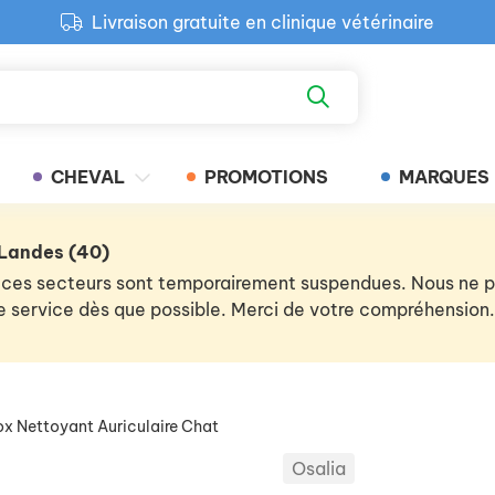
Livraison gratuite en clinique vétérinaire
Paiement 100% sécurisé
Retour produit gratuit en clinique
Livraison gratuite en clinique vétérinaire
CHEVAL
PROMOTIONS
MARQUES
 Landes (40)
 de ces secteurs sont temporairement suspendues. Nous ne
 le service dès que possible. Merci de votre compréhension.
ox Nettoyant Auriculaire Chat
Osalia