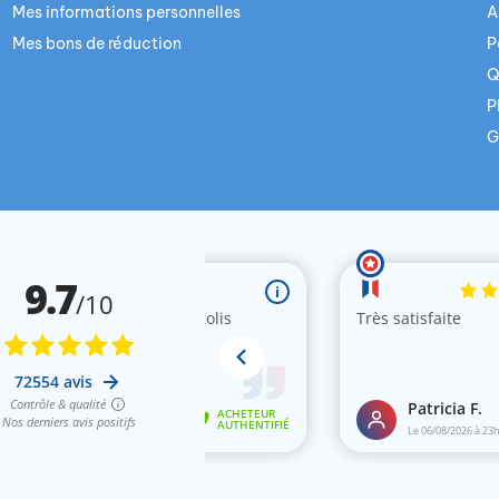
Mes informations personnelles
A
Mes bons de réduction
P
Q
P
G