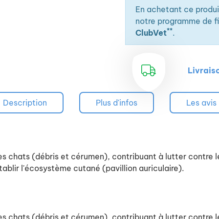
En achetant ce produ
notre programme de fid
**
ClubVet
.
Livrais
Description
Plus d'infos
Les avis
es chats (débris et cérumen), contribuant à lutter contre le
ablir l'écosystème cutané (pavillion auriculaire).
es chats (débris et cérumen), contribuant à lutter contre le