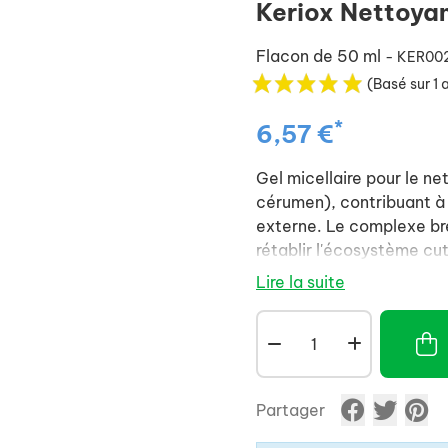
Keriox Nettoyan
Flacon de 50 ml
- KER00
(Basé sur 1 
*
6,57 €
Gel micellaire pour le ne
cérumen), contribuant à lu
externe. Le complexe br
rétablir l'écosystème cut
Lire la suite
Partager