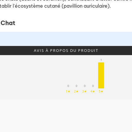
ablir l'écosystème cutané (pavillion auriculaire).
e Chat
AVIS À PROPOS DU PRODUIT
1
0
0
0
0
1★
2★
3★
4★
5★