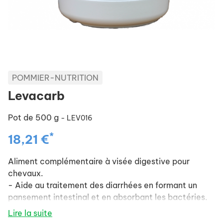
POMMIER-NUTRITION
Levacarb
Pot de 500 g
- LEV016
*
18,21 €
Aliment complémentaire à visée digestive pour
chevaux.
- Aide au traitement des diarrhées en formant un
pansement intestinal et en absorbant les bactéries.
- Favorise le développement d'une flore digestive
Lire la suite
stable et équilibrée et otimise le bon fonctionnement