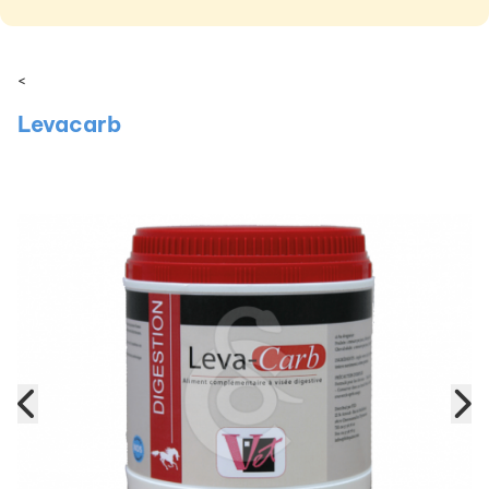
<
Levacarb