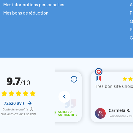
Mes informations personnelles
A
Mes bons de réduction
P
Q
P
G