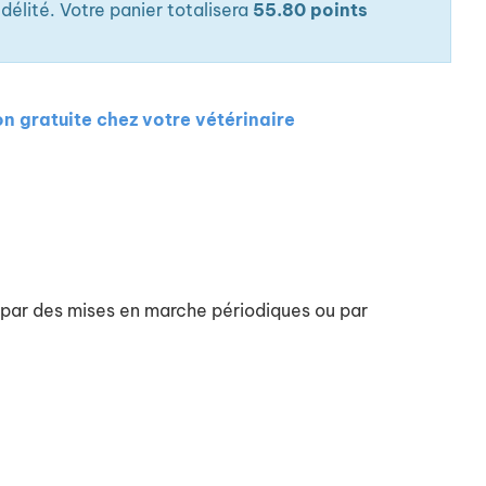
 et les odeurs grâce au charbon actif et adoucit l'eau
élité. Votre panier totalisera
55.80 points
ant le surplus de magnésium et de calcium pour
s des voies urinaires 2 types d'écoulement pour
 : robinets ou bouillonnement.
moins de 25 dB.
on gratuite chez votre vétérinaire
e par des mises en marche périodiques ou par