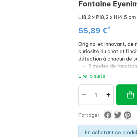
Fontaine Eyeni
L18,2 x P18,2 x H14,5 cm
*
55,89 €
Original et innovant, ce
curiosité du chat et l'in
détection à chacun de se
3 modes de fonctionn
détection de mouve
Lire la suite
Indicateur de rempla
Indicateur de niveau
Bouton Marche/Arrê
Design compact (rés
Partager
pour chatons et chat
Filtre triple action 
En achetant ce produ