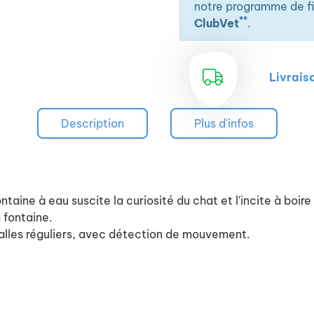
élimine les bactéries
notre programme de fid
du robinet en réduis
**
ClubVet
.
prévenir les maladie
stimuler l'abreuvage
Ultra-silencieuse : 
Livrais
Description
Plus d'infos
taine à eau suscite la curiosité du chat et l'incite à boir
 fontaine.
alles réguliers, avec détection de mouvement.