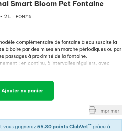
mal Smart Bloom Pet Fontaine
 - 2 L
- FON715
 modèle complémentaire de fontaine à eau suscite la
cite à boire par des mises en marche périodiques ou par
s passages à proximité de la fontaine.
ement : en continu, à intervalles réguliers, avec
ment.
cement de filtre.
 d'eau.
Ajouter au panier
t.
ervoir de 2 L) et ergonomique (hauteur confortable
Imprimer
s adultes).
: emprisonne les dépôts (poussière, aliments, poils),
**
it vous gagnerez
55.80 points ClubVet
grâce à