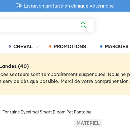
Livraison gratuite en clinique vétérinaire
Paiement 100% sécurisé
Retour produit gratuit en clinique
Livraison gratuite en clinique vétérinaire
CHEVAL
PROMOTIONS
MARQUES
 Landes (40)
 de ces secteurs sont temporairement suspendues. Nous ne
 le service dès que possible. Merci de votre compréhension.
Fontaine Eyenimal Smart Bloom Pet Fontaine
MATERIEL